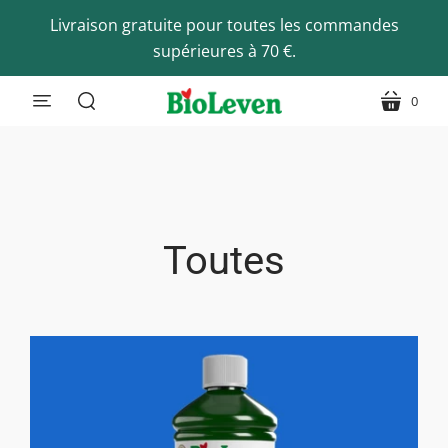
Livraison gratuite pour toutes les commandes
supérieures à 70 €.
0
Translation
Translat
Translation
missing:
missing:
missing:
fr.sections.header.menu
fr.sectio
fr.sections.header.search
Toutes